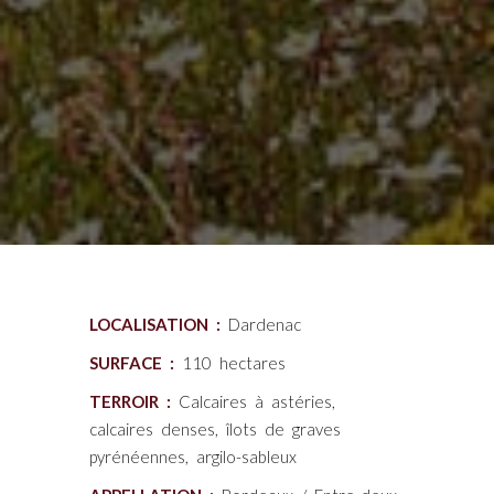
LOCALISATION :
Dardenac
SURFACE :
110 hectares
TERROIR :
Calcaires à astéries,
calcaires denses, îlots de graves
pyrénéennes, argilo-sableux