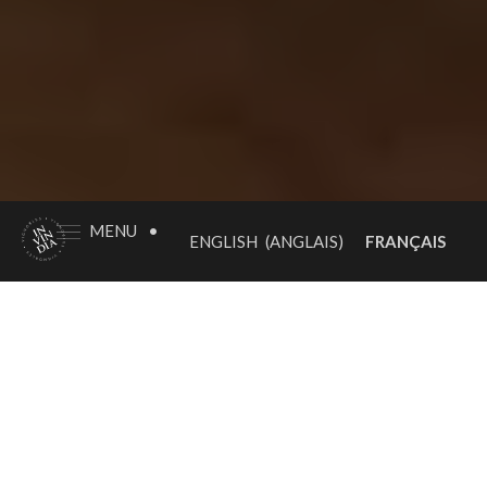
MENU
•
FRANÇAIS
ENGLISH
(
ANGLAIS
)
Du Château Haut-
Meyreau à Invindia