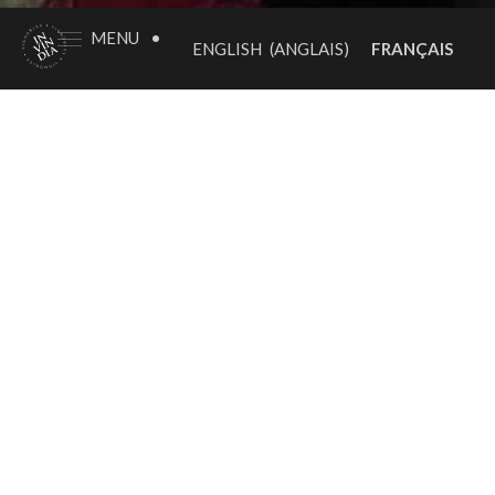
MENU
•
FRANÇAIS
ENGLISH
(
ANGLAIS
)
DÉCOUVREZ LES
VIGNOBLES INVINDIA
Partez à la découverte de nos domaines
à travers deux expériences alliant vin,
histoire et plaisir. Découvrez Saint-
Émilion et les vins de Bordeaux le
temps d’un séjour au sein de notre gîte
du
Château Le Conte
et profitez de nos