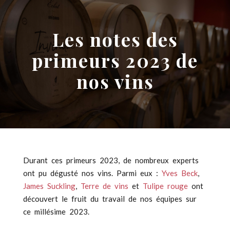
Aller
au
contenu
Les notes des
primeurs 2023 de
nos vins
Durant ces primeurs 2023, de nombreux experts
ont pu dégusté nos vins. Parmi eux :
Yves Beck
,
James Suckling
,
Terre de vins
et
Tulipe rouge
ont
découvert le fruit du travail de nos équipes sur
ce millésime 2023.