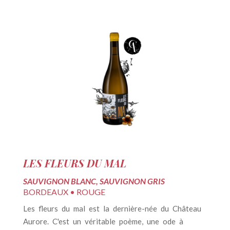
LES FLEURS DU MAL
C
SAUVIGNON BLANC, SAUVIGNON GRIS
M
BORDEAUX • ROUGE
B
Les fleurs du mal est la dernière-née du Château
L
nt
Aurore. C'est un véritable poème, une ode à
p