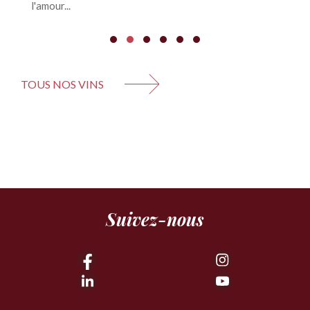
l'amour...
d'
TOUS NOS VINS
Suivez-nous